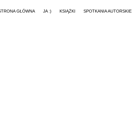
STRONA GŁÓWNA
JA :)
KSIĄŻKI
SPOTKANIA AUTORSKIE
O MNIE
AUDIOBOOKI
MEDIA
KSIĄŻKI - KRYMINAŁ
PRASA
KSIĄŻKI - FANTASY
BAJKI
KOLEJNOŚĆ CZYTANIA
EBOOKI
ZERKNIJ RÓWNIEŻ TUTAJ!