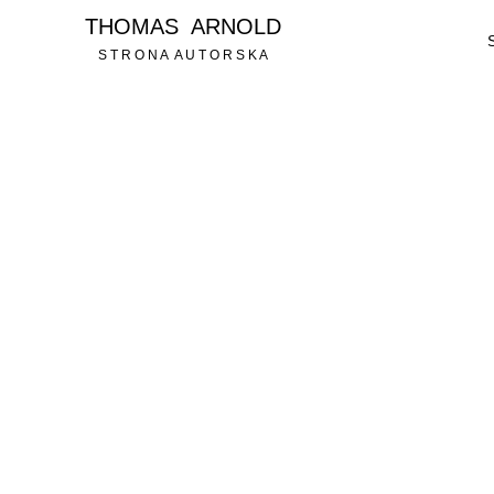
THOMAS ARNOLD
S T R O N A A U T O R S K A