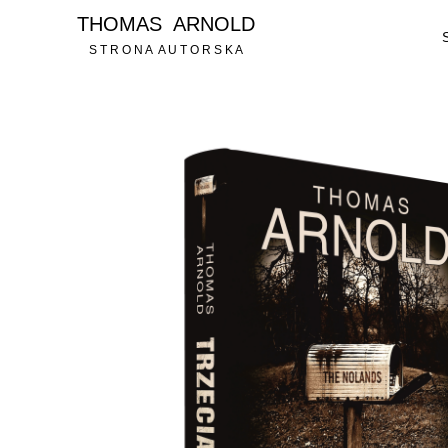
THOMAS ARNOLD
S T R O N A A U T O R S K A