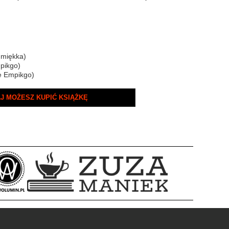
 miękka)
pikgo)
e Empikgo)
J MOŻESZ KUPIĆ KSIĄŻKĘ