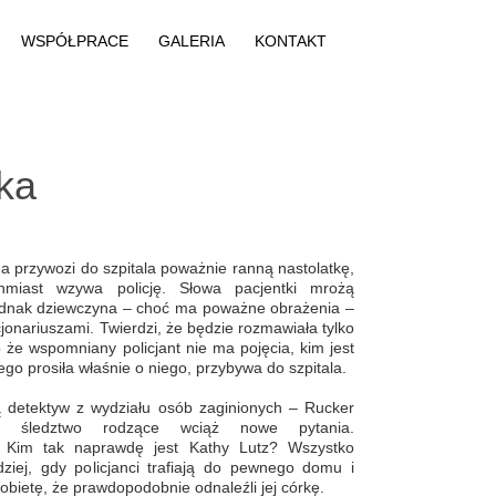
WSPÓŁPRACE
GALERIA
KONTAKT
ka
przywozi do szpitala poważnie ranną nastolatkę,
hmiast wzywa policję. Słowa pacjentki mrożą
jednak dziewczyna – choć ma poważne obrażenia –
onariuszami. Twierdzi, że będzie rozmawiała tylko
e wspomniany policjant nie ma pojęcia, kim jest
ego prosiła właśnie o niego, przybywa do szpitala.
ą detektyw z wydziału osób zaginionych – Rucker
ne śledztwo rodzące wciąż nowe pytania.
 Kim tak naprawdę jest Kathy Lutz? Wszystko
dziej, gdy policjanci trafiają do pewnego domu i
obietę, że prawdopodobnie odnaleźli jej córkę.