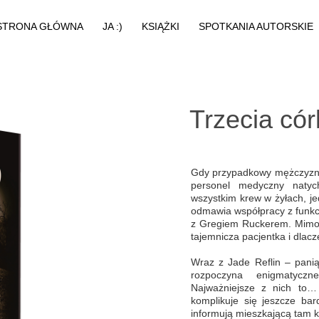
STRONA GŁÓWNA
JA :)
KSIĄŻKI
SPOTKANIA AUTORSKIE
O MNIE
AUDIOBOOKI
MEDIA
KSIĄŻKI - KRYMINAŁ
PRASA
KSIĄŻKI - FANTASY
Trzecia cór
BAJKI
KOLEJNOŚĆ CZYTANIA
Gdy przypadkowy mężczyzna 
EBOOKI
personel medyczny natyc
wszystkim krew w żyłach, 
ZERKNIJ RÓWNIEŻ TUTAJ!
odmawia współpracy z funkcj
z Gregiem Ruckerem. Mimo ż
tajemnicza pacjentka i dlacz
Wraz z Jade Reflin – pani
rozpoczyna enigmatycz
Najważniejsze z nich to…
komplikuje się jeszcze bar
informują mieszkającą tam k