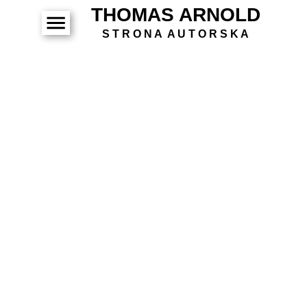
THOMAS ARNOLD
S T R O N A A U T O R S K A
STRONA GŁÓWNA
O MNIE
KSIĄŻKI - KRYMINAŁ
KSIĄŻKI - FANTASY
BAJKI
KOLEJNOŚĆ CZYTANIA
AUDIOBOOKI
SPOTKANIA AUTORSKIE
WSPÓŁPRACE
GALERIA
KONTAKT